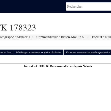
K 178323
otographe : Maucor J.
Commanditaire : Biston-Moulin S.
Format : Num
ies en lien
Télécharger le document en pleine résolution
Demander une autorisation de reproduction