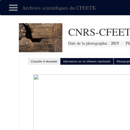
Archives scientifiques du CFEETK
CNRS-CFEET
Date de la photographie :
2015
Ph
Consulter le document
Information sur les éléments représentés
Photograph