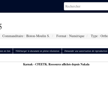
5
Commanditaire : Biston-Moulin S.
Format : Numérique
Type : Orth
ies en lien
Télécharger le document en pleine résolution
Demander une autorisation de reproduction