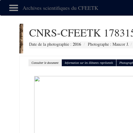
Archives scientifiques du CFEETK
CNRS-CFEETK 17831
Date de la photographie :
2016
Photographe : Maucor J.
Consulter le document
Information sur les éléments représentés
Photograph