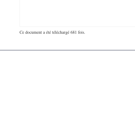
Ce document a été téléchargé 681 fois.
18 941 354 visites - 44