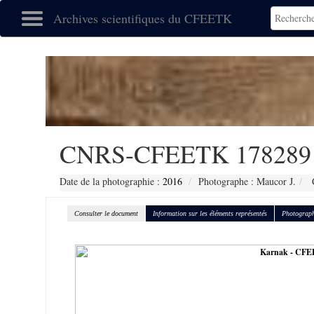
Archives scientifiques du CFEETK
CNRS-CFEETK 178289
Date de la photographie :
2016
Photographe : Maucor J.
C
Consulter le document
Information sur les éléments représentés
Photograph