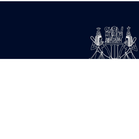
18 967 682 visites - 308
21 711 520 