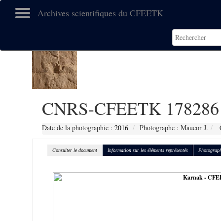
Archives scientifiques du CFEETK
CNRS-CFEETK 178286
Date de la photographie :
2016
Photographe : Maucor J.
C
Consulter le document
Information sur les éléments représentés
Photograph