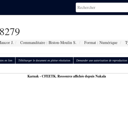
8279
aucor J.
Commanditaire : Biston-Moulin S.
Format : Numérique
Ty
ies en lien
Télécharger le document en pleine résolution
Demander une autorisation de reproduction