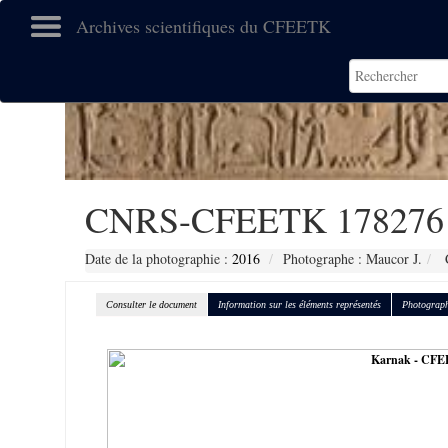
Archives scientifiques du CFEETK
CNRS-CFEETK 178276
Date de la photographie :
2016
Photographe : Maucor J.
C
Consulter le document
Information sur les éléments représentés
Photograph