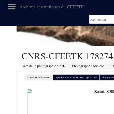
Archives scientifiques du CFEETK
CNRS-CFEETK 178274
Date de la photographie :
2016
Photographe : Maucor J.
C
Consulter le document
Information sur les éléments représentés
Photograph