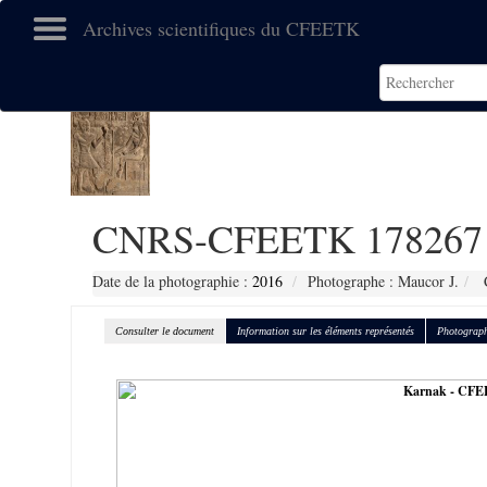
Archives scientifiques du CFEETK
CNRS-CFEETK 178267
Date de la photographie :
2016
Photographe : Maucor J.
C
Consulter le document
Information sur les éléments représentés
Photograph