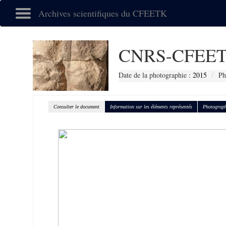
Archives scientifiques du CFEETK
CNRS-CFEET
Date de la photographie :
2015
Ph
Consulter le document
Information sur les éléments représentés
Photograph