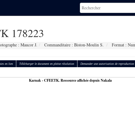
K 178223
otographe : Maucor J.
Commanditaire : Biston-Moulin S.
Format : Num
ies en lien
Télécharger le document en pleine résolution
Demander une autorisation de reproduction