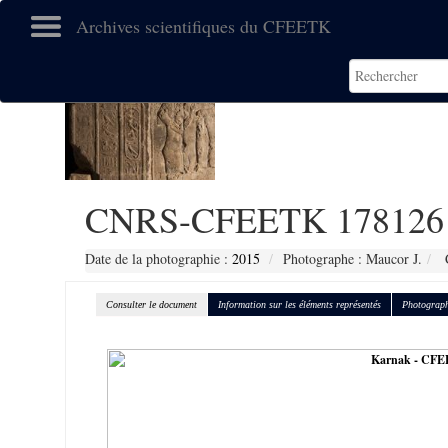
Archives scientifiques du CFEETK
CNRS-CFEETK 178126
Date de la photographie :
2015
Photographe : Maucor J.
C
Consulter le document
Information sur les éléments représentés
Photograph