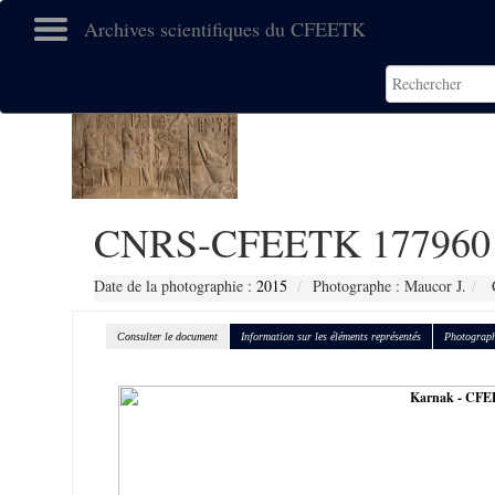
Archives scientifiques du CFEETK
CNRS-CFEETK 177960
Date de la photographie :
2015
Photographe : Maucor J.
C
Consulter le document
Information sur les éléments représentés
Photograph