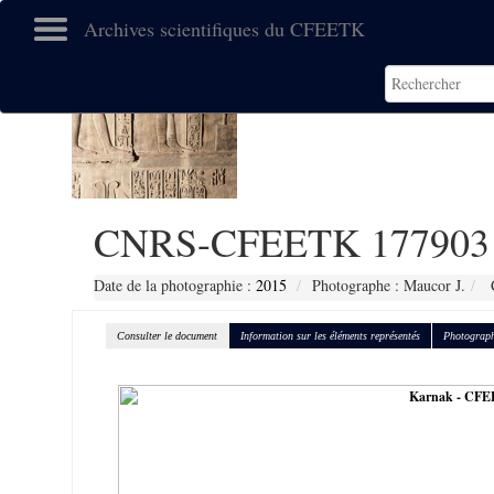
Archives scientifiques du CFEETK
CNRS-CFEETK 177903
Date de la photographie :
2015
Photographe : Maucor J.
C
Consulter le document
Information sur les éléments représentés
Photograph