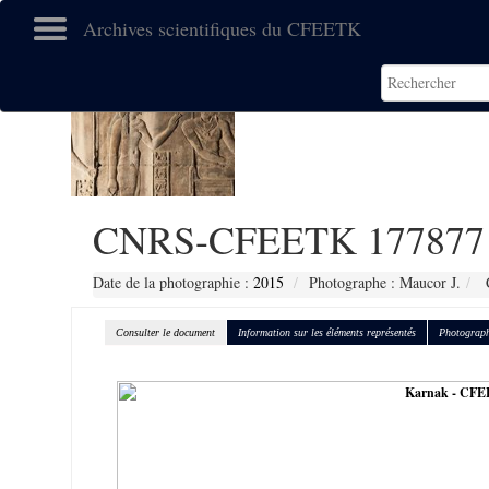
Archives scientifiques du CFEETK
CNRS-CFEETK 177877
Date de la photographie :
2015
Photographe : Maucor J.
C
Consulter le document
Information sur les éléments représentés
Photograph