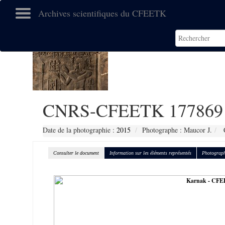
Archives scientifiques du CFEETK
CNRS-CFEETK 177869
Date de la photographie :
2015
Photographe : Maucor J.
C
Consulter le document
Information sur les éléments représentés
Photograph