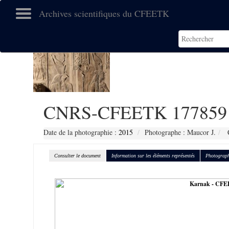
Archives scientifiques du CFEETK
CNRS-CFEETK 177859
Date de la photographie :
2015
Photographe : Maucor J.
C
Consulter le document
Information sur les éléments représentés
Photograph