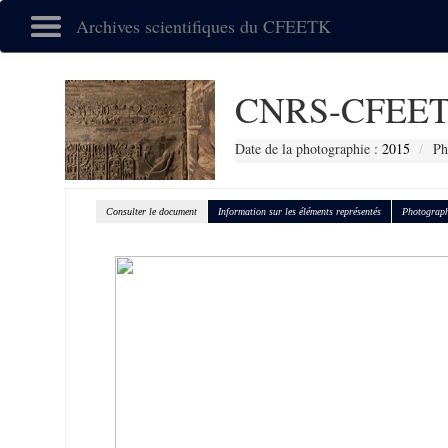
Archives scientifiques du CFEETK
CNRS-CFEET
Date de la photographie :
2015
Ph
Consulter le document
Information sur les éléments représentés
Photograph