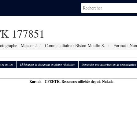
K 177851
otographe : Maucor J.
Commanditaire : Biston-Moulin S.
Format : Num
ies en lien
Télécharger le document en pleine résolution
Demander une autorisation de reproduction