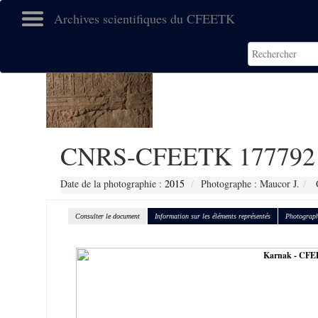
Archives scientifiques du CFEETK
CNRS-CFEETK 177792
Date de la photographie :
2015
Photographe : Maucor J.
C
Consulter le document
Information sur les éléments représentés
Photograph