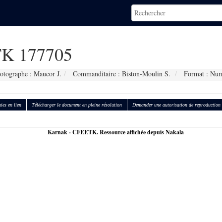
K 177705
otographe : Maucor J.
Commanditaire : Biston-Moulin S.
Format : Num
ies en lien
Télécharger le document en pleine résolution
Demander une autorisation de reproduction