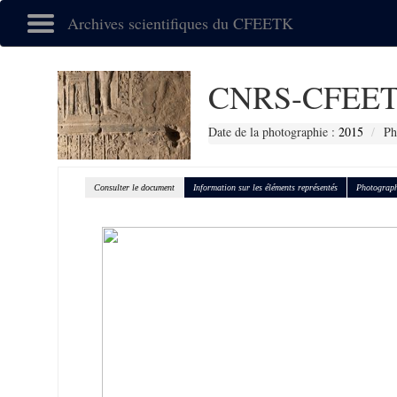
Archives scientifiques du CFEETK
CNRS-CFEET
Date de la photographie :
2015
Ph
Consulter le document
Information sur les éléments représentés
Photograph