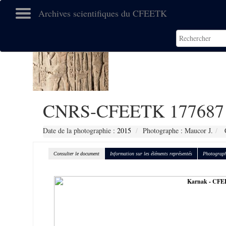
Archives scientifiques du CFEETK
CNRS-CFEETK 177687
Date de la photographie :
2015
Photographe : Maucor J.
C
Consulter le document
Information sur les éléments représentés
Photograph