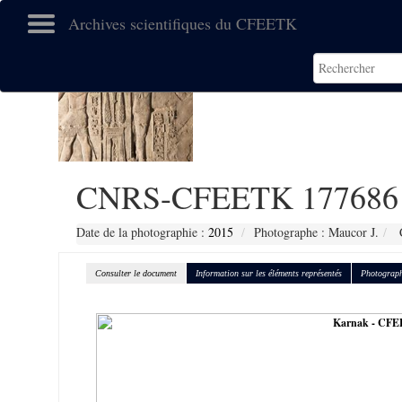
Archives scientifiques du CFEETK
CNRS-CFEETK 177686
Date de la photographie :
2015
Photographe : Maucor J.
C
Consulter le document
Information sur les éléments représentés
Photograph