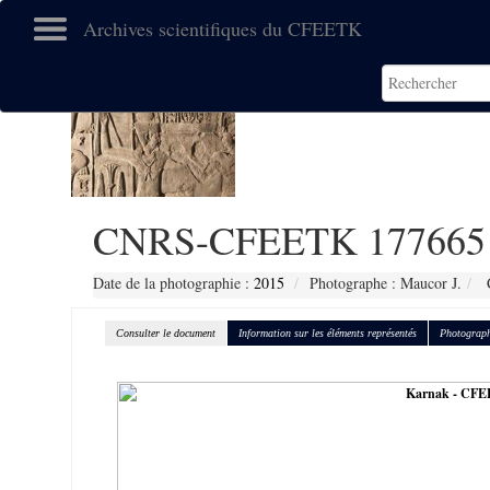
Archives scientifiques du CFEETK
CNRS-CFEETK 177665
Date de la photographie :
2015
Photographe : Maucor J.
C
Consulter le document
Information sur les éléments représentés
Photograph