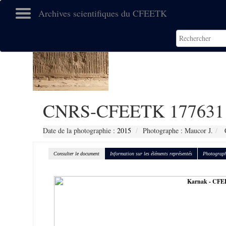
Archives scientifiques du CFEETK
CNRS-CFEETK 177631
Date de la photographie :
2015
Photographe : Maucor J.
C
Consulter le document
Information sur les éléments représentés
Photograph