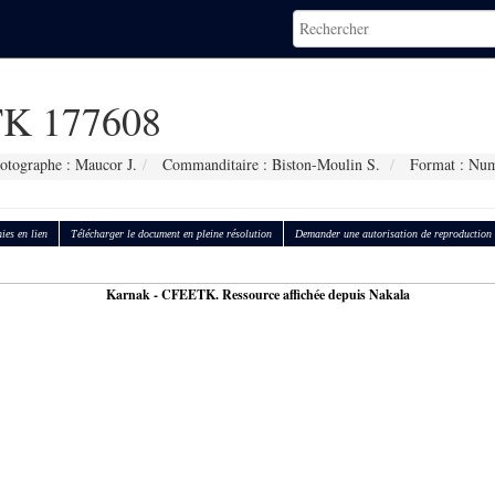
K 177608
otographe : Maucor J.
Commanditaire : Biston-Moulin S.
Format : Num
ies en lien
Télécharger le document en pleine résolution
Demander une autorisation de reproduction