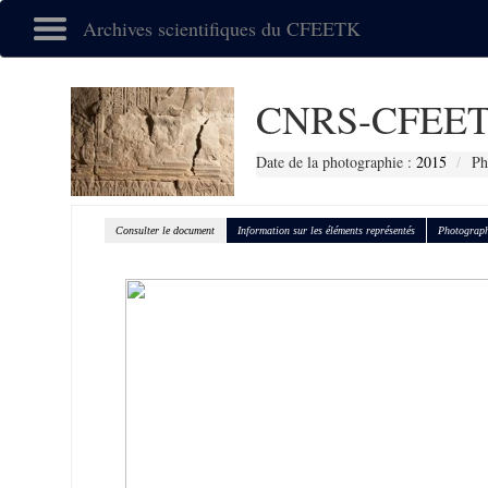
Archives scientifiques du CFEETK
CNRS-CFEET
Date de la photographie :
2015
Ph
Consulter le document
Information sur les éléments représentés
Photograph