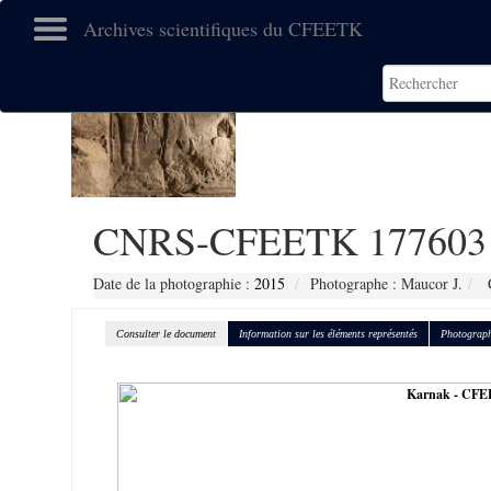
Archives scientifiques du CFEETK
CNRS-CFEETK 177603
Date de la photographie :
2015
Photographe : Maucor J.
C
Consulter le document
Information sur les éléments représentés
Photograph