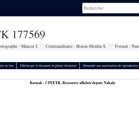
K 177569
otographe : Maucor J.
Commanditaire : Biston-Moulin S.
Format : Num
ies en lien
Télécharger le document en pleine résolution
Demander une autorisation de reproduction