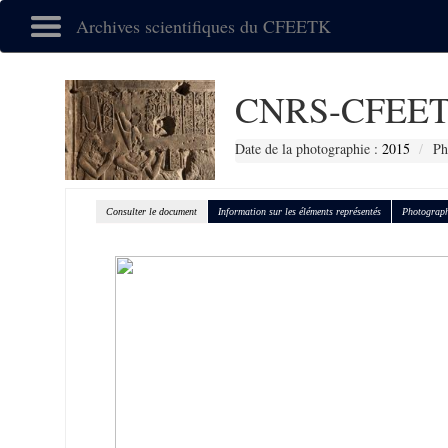
Archives scientifiques du CFEETK
CNRS-CFEET
Date de la photographie :
2015
Ph
Consulter le document
Information sur les éléments représentés
Photograph