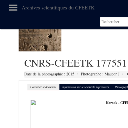
Archives scientifiques du CFEETK
CNRS-CFEETK 177551
Date de la photographie :
2015
Photographe : Maucor J.
C
Consulter le document
Information sur les éléments représentés
Photograph