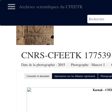
Archives scientifiques du CFEETK
CNRS-CFEETK 177539
Date de la photographie :
2015
Photographe : Maucor J.
C
Consulter le document
Information sur les éléments représentés
Photograph