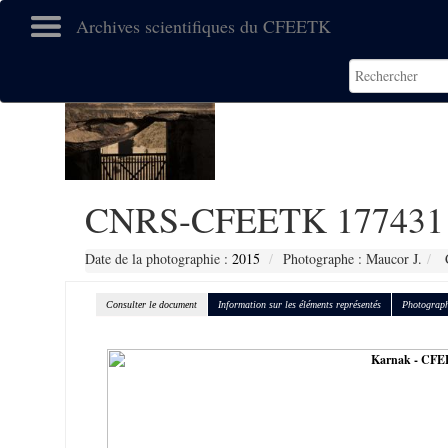
Archives scientifiques du CFEETK
CNRS-CFEETK 177431
Date de la photographie :
2015
Photographe : Maucor J.
C
Consulter le document
Information sur les éléments représentés
Photograph