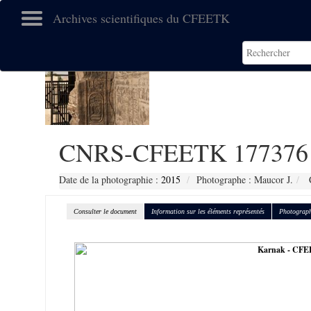
Archives scientifiques du CFEETK
CNRS-CFEETK 177376
Date de la photographie :
2015
Photographe : Maucor J.
C
Consulter le document
Information sur les éléments représentés
Photograph