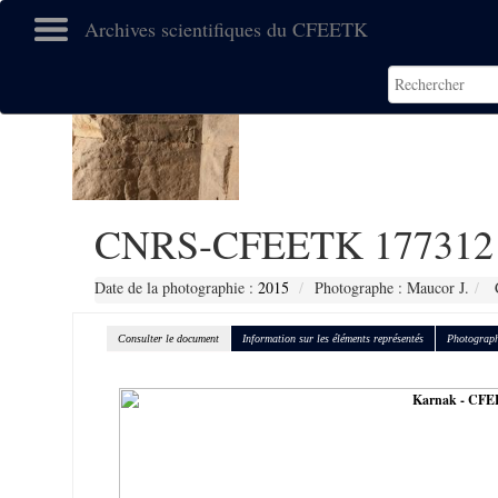
Archives scientifiques du CFEETK
CNRS-CFEETK 177312
Date de la photographie :
2015
Photographe : Maucor J.
C
Consulter le document
Information sur les éléments représentés
Photograph