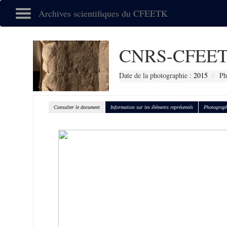
Archives scientifiques du CFEETK
CNRS-CFEET
Date de la photographie :
2015
Ph
Consulter le document
Information sur les éléments représentés
Photograph