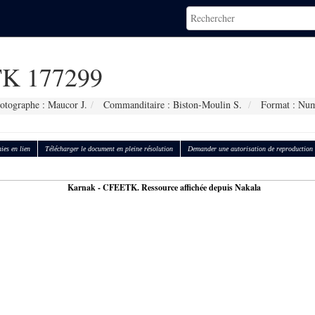
K 177299
otographe : Maucor J.
Commanditaire : Biston-Moulin S.
Format : Num
ies en lien
Télécharger le document en pleine résolution
Demander une autorisation de reproduction