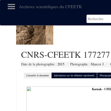
Archives scientifiques du CFEETK
CNRS-CFEETK 177277
Date de la photographie :
2015
Photographe : Maucor J.
C
Consulter le document
Information sur les éléments représentés
Photograph