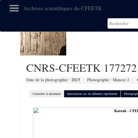
Archives scientifiques du CFEETK
CNRS-CFEETK 177272
Date de la photographie :
2015
Photographe : Maucor J.
C
Consulter le document
Information sur les éléments représentés
Photograph