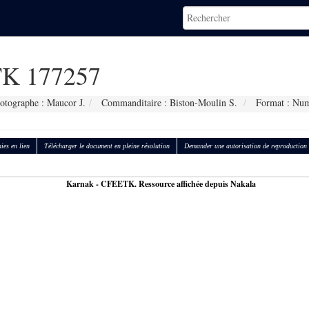
K 177257
otographe : Maucor J.
Commanditaire : Biston-Moulin S.
Format : Num
ies en lien
Télécharger le document en pleine résolution
Demander une autorisation de reproduction