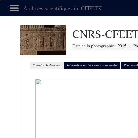
Archives scientifiques du CFEETK
CNRS-CFEET
Date de la photographie :
2015
Ph
Consulter le document
Information sur les éléments représentés
Photograph