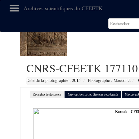
Archives scientifiques du CFEETK
CNRS-CFEETK 177110
Date de la photographie :
2015
Photographe : Maucor J.
C
Consulter le document
Information sur les éléments représentés
Photograph