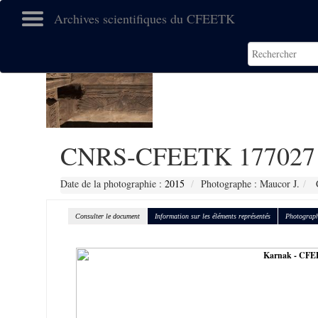
Archives scientifiques du CFEETK
CNRS-CFEETK 177027
Date de la photographie :
2015
Photographe : Maucor J.
C
Consulter le document
Information sur les éléments représentés
Photograph