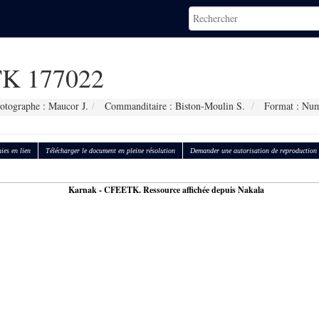
K 177022
otographe : Maucor J.
Commanditaire : Biston-Moulin S.
Format : Num
ies en lien
Télécharger le document en pleine résolution
Demander une autorisation de reproduction