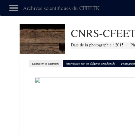
Archives scientifiques du CFEETK
CNRS-CFEET
Date de la photographie :
2015
Ph
Consulter le document
Information sur les éléments représentés
Photograph