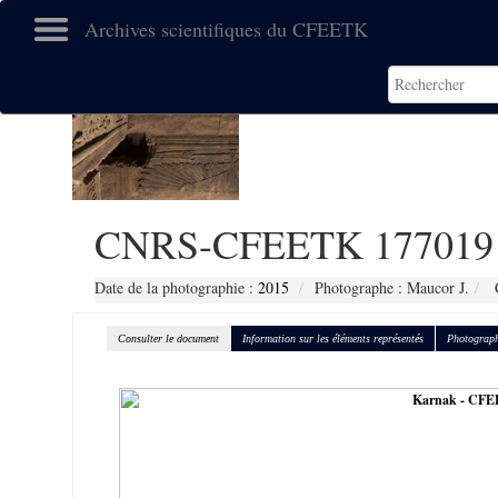
Archives scientifiques du CFEETK
CNRS-CFEETK 177019
Date de la photographie :
2015
Photographe : Maucor J.
C
Consulter le document
Information sur les éléments représentés
Photograph