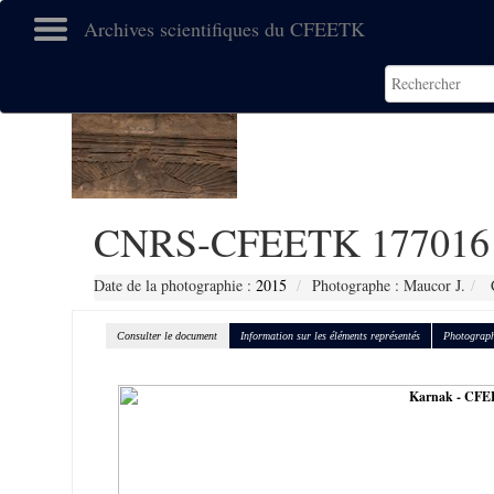
Archives scientifiques du CFEETK
CNRS-CFEETK 177016
Date de la photographie :
2015
Photographe : Maucor J.
C
Consulter le document
Information sur les éléments représentés
Photograph