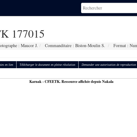
K 177015
otographe : Maucor J.
Commanditaire : Biston-Moulin S.
Format : Num
ies en lien
Télécharger le document en pleine résolution
Demander une autorisation de reproduction