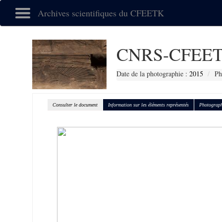
Archives scientifiques du CFEETK
CNRS-CFEET
Date de la photographie :
2015
Ph
Consulter le document
Information sur les éléments représentés
Photograph