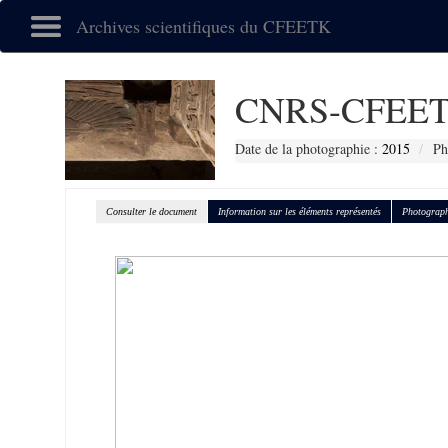
Archives scientifiques du CFEETK
CNRS-CFEET
Date de la photographie :
2015
Ph
Consulter le document
Information sur les éléments représentés
Photograph