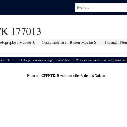
K 177013
otographe : Maucor J.
Commanditaire : Biston-Moulin S.
Format : Num
ies en lien
Télécharger le document en pleine résolution
Demander une autorisation de reproduction