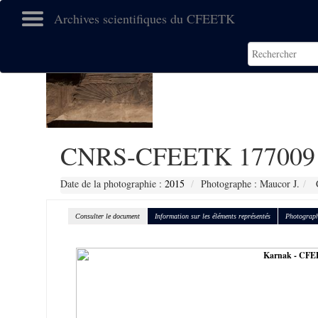
Archives scientifiques du CFEETK
CNRS-CFEETK 177009
Date de la photographie :
2015
Photographe : Maucor J.
C
Consulter le document
Information sur les éléments représentés
Photograph