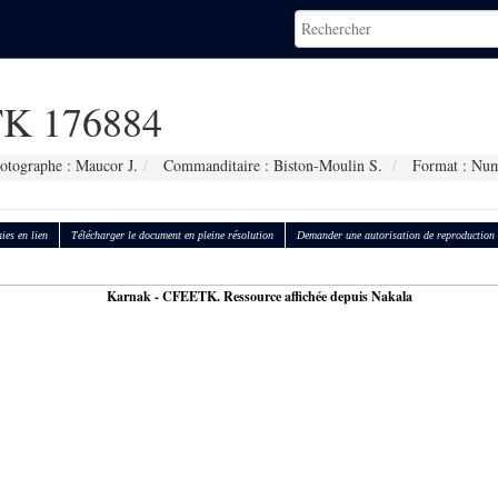
K 176884
otographe : Maucor J.
Commanditaire : Biston-Moulin S.
Format : Num
ies en lien
Télécharger le document en pleine résolution
Demander une autorisation de reproduction