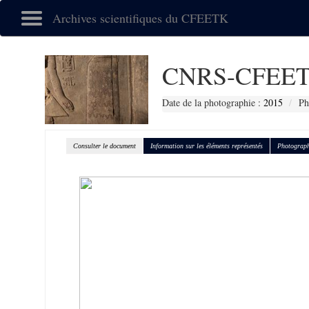
Archives scientifiques du CFEETK
CNRS-CFEET
Date de la photographie :
2015
Ph
Consulter le document
Information sur les éléments représentés
Photograph