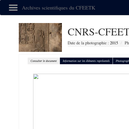
Archives scientifiques du CFEETK
CNRS-CFEET
Date de la photographie :
2015
Ph
Consulter le document
Information sur les éléments représentés
Photograph