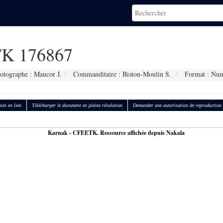
K 176867
otographe : Maucor J.
Commanditaire : Biston-Moulin S.
Format : Num
ies en lien
Télécharger le document en pleine résolution
Demander une autorisation de reproduction