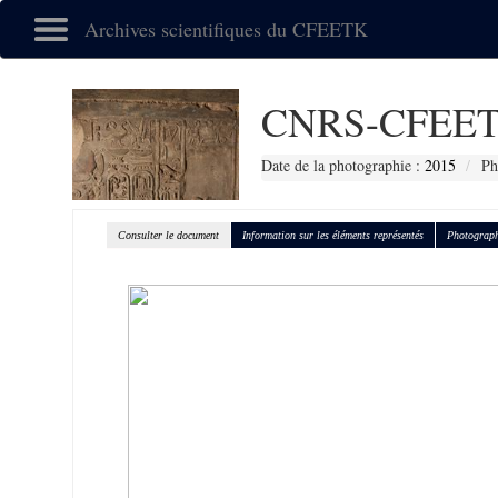
Archives scientifiques du CFEETK
CNRS-CFEET
Date de la photographie :
2015
Ph
Consulter le document
Information sur les éléments représentés
Photograph