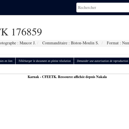
K 176859
otographe : Maucor J.
Commanditaire : Biston-Moulin S.
Format : Num
ies en lien
Télécharger le document en pleine résolution
Demander une autorisation de reproduction