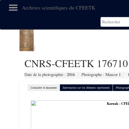
Archives scientifiques du CFEETK
CNRS-CFEETK 176710
Date de la photographie :
2016
Photographe : Maucor J.
C
Consulter le document
Information sur les éléments représentés
Photograph