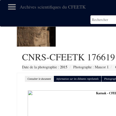
Archives scientifiques du CFEETK
CNRS-CFEETK 176619
Date de la photographie :
2015
Photographe : Maucor J.
C
Consulter le document
Information sur les éléments représentés
Photograph