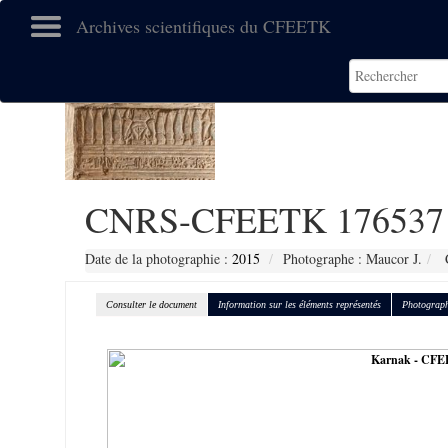
Archives scientifiques du CFEETK
CNRS-CFEETK 176537
Date de la photographie :
2015
Photographe : Maucor J.
C
Consulter le document
Information sur les éléments représentés
Photograph