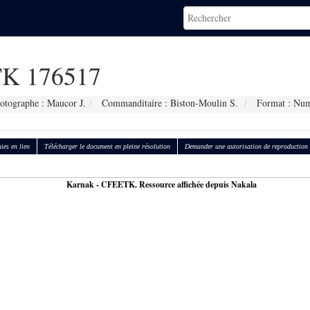
K 176517
otographe : Maucor J.
Commanditaire : Biston-Moulin S.
Format : Num
ies en lien
Télécharger le document en pleine résolution
Demander une autorisation de reproduction