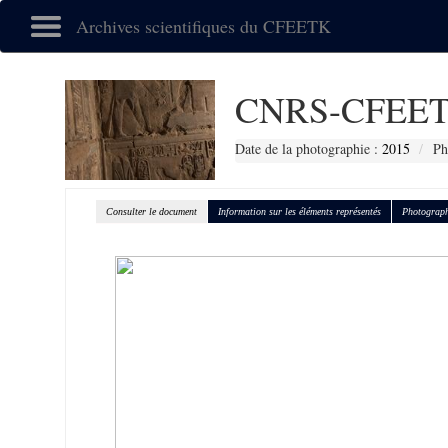
Archives scientifiques du CFEETK
CNRS-CFEET
Date de la photographie :
2015
Ph
Consulter le document
Information sur les éléments représentés
Photograph